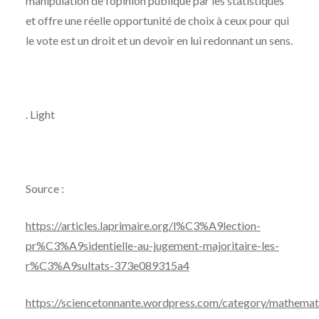
manipulation de l’opinion publique par les statistiques
et offre une réelle opportunité de choix à ceux pour qui
le vote est un droit et un devoir en lui redonnant un sens.
. Light
Source :
https://articles.laprimaire.org/l%C3%A9lection-
pr%C3%A9sidentielle-au-jugement-majoritaire-les-
r%C3%A9sultats-373e089315a4
https://sciencetonnante.wordpress.com/category/mathemat