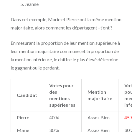
Jeanne
Dans cet exemple, Marie et Pierre ont la même mention
majoritaire, alors comment les départagent –t’ont ?
En mesurant la proportion de leur mention supérieure à
leur mention majoritaire commune, et la proportion de
la mention inférieure, le chiffre le plus élevé détermine
le gagnant ou le perdant.
Votes pour
Vo
des
Mention
pou
Candidat
mentions
majoritaire
me
supérieures
inf
Pierre
40 %
Assez Bien
45 
Marie
30 %
Assez Bien
30 